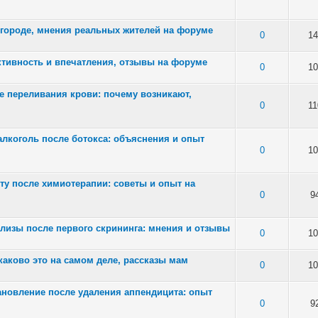
 городе, мнения реальных жителей на форуме
of 5 in Average
0
14
ктивность и впечатления, отзывы на форуме
of 5 in Average
0
10
е переливания крови: почему возникают,
of 5 in Average
0
11
лкоголь после ботокса: объяснения и опыт
of 5 in Average
0
10
ту после химиотерапии: советы и опыт на
of 5 in Average
0
9
лизы после первого скрининга: мнения и отзывы
of 5 in Average
0
10
 каково это на самом деле, рассказы мам
of 5 in Average
0
10
ановление после удаления аппендицита: опыт
of 5 in Average
0
9