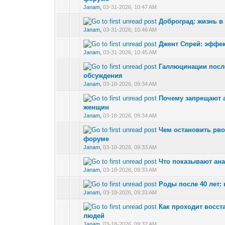
Janam
,
03-31-2026, 10:47 AM
Доброград: жизнь в
0 Vote(s) - 0 out 
Janam
,
03-31-2026, 10:46 AM
Джент Спрей: эффе
0 Vote(s) - 0 out 
Janam
,
03-31-2026, 10:45 AM
Галлюцинации посл
0 Vote(s) - 0 out 
обсуждения
Janam
,
03-18-2026, 09:34 AM
Почему запрещают а
0 Vote(s) - 0 out 
женщин
Janam
,
03-18-2026, 09:34 AM
Чем остановить рво
0 Vote(s) - 0 out 
форуме
Janam
,
03-18-2026, 09:33 AM
Что показывают ана
0 Vote(s) - 0 out 
Janam
,
03-18-2026, 09:33 AM
Роды после 40 лет:
0 Vote(s) - 0 out 
Janam
,
03-18-2026, 09:33 AM
Как проходит восст
0 Vote(s) - 0 out 
людей
Janam
,
03-18-2026, 09:32 AM