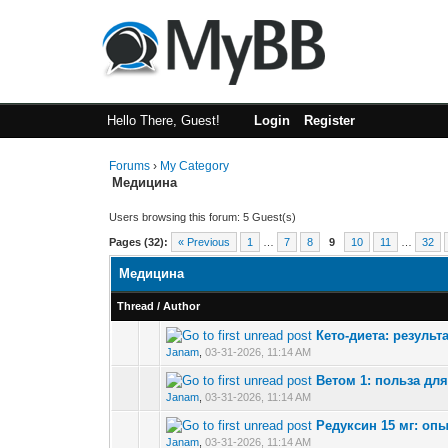
Hello There, Guest!
Login
Register
Forums
›
My Category
Медицина
Users browsing this forum: 5 Guest(s)
Pages (32):
« Previous
1
…
7
8
9
10
11
…
32
Медицина
Thread
/
Author
Кето‑диета: резуль
0 Vote(s) - 0 out 
Janam
,
03-31-2026, 11:14 AM
Ветом 1: польза дл
0 Vote(s) - 0 out 
Janam
,
03-31-2026, 11:14 AM
Редуксин 15 мг: оп
0 Vote(s) - 0 out 
Janam
,
03-31-2026, 11:14 AM