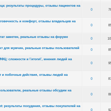
ца: результаты процедуры, отзывы пациентов на
of 5 in Average
0
7
говечность и комфорт, отзывы владельцев на
of 5 in Average
0
8
ьтат заметен, реальные отзывы на форуме
of 5 in Average
0
10
кт для мужчин, реальные отзывы пользователей
of 5 in Average
0
8
ФЦ: сложности и \'итоги\', мнения людей на
of 5 in Average
0
9
т и побочные действия, отзывы людей на
of 5 in Average
0
8
пользователи, реальные отзывы обсудим на
of 5 in Average
0
8
iet: результаты похудения, отзывы покупателей на
of 5 in Average
0
9