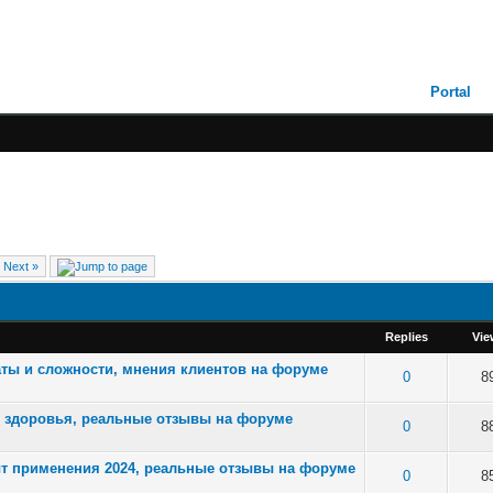
Portal
Next »
Replies
Vie
таты и сложности, мнения клиентов на форуме
of 5 in Average
0
8
я здоровья, реальные отзывы на форуме
of 5 in Average
0
8
ыт применения 2024, реальные отзывы на форуме
of 5 in Average
0
8