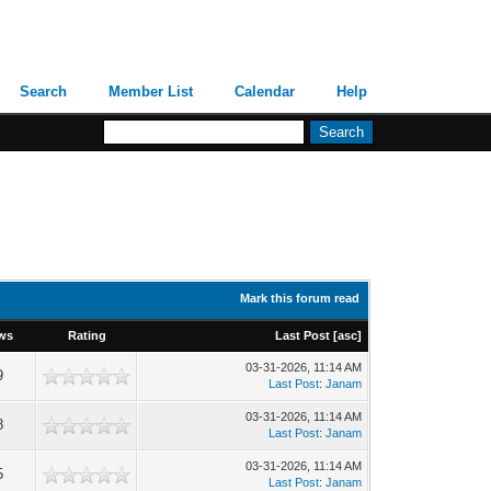
Search
Member List
Calendar
Help
Mark this forum read
ws
Rating
Last Post
[
asc
]
03-31-2026, 11:14 AM
9
Last Post
:
Janam
03-31-2026, 11:14 AM
8
Last Post
:
Janam
03-31-2026, 11:14 AM
5
Last Post
:
Janam