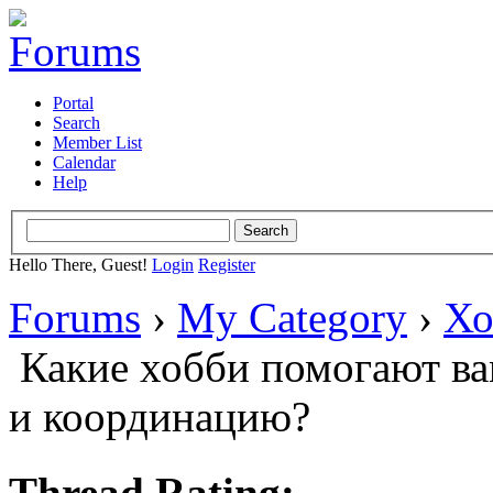
Portal
Search
Member List
Calendar
Help
Hello There, Guest!
Login
Register
Forums
›
My Category
›
Хо
Какие хобби помогают ва
и координацию?
Thread Rating: