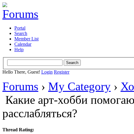
Portal
Search
Member List
Calendar
Help
Hello There, Guest!
Login
Register
Forums
›
My Category
›
Хо
Какие арт-хобби помогаю
расслабляться?
Thread Rating: