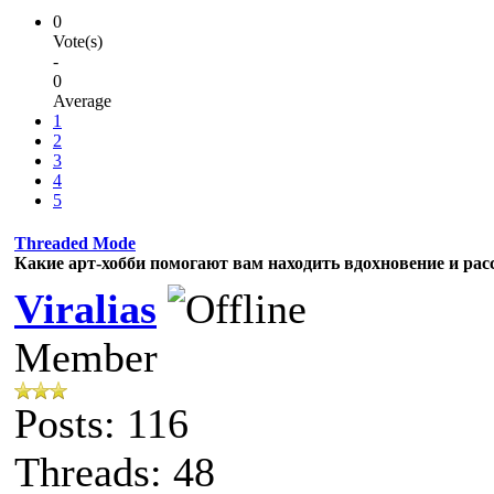
0
Vote(s)
-
0
Average
1
2
3
4
5
Threaded Mode
Какие арт-хобби помогают вам находить вдохновение и рас
Viralias
Member
Posts: 116
Threads: 48