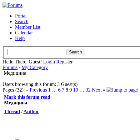
Portal
Search
Member List
Calendar
Help
Hello There, Guest!
Login
Register
Forums
›
My Category
Медицина
Users browsing this forum: 3 Guest(s)
Pages (32):
« Previous
1
…
6
7
8
9
10
…
32
Next »
Mark this forum read
Медицина
Thread
/
Author